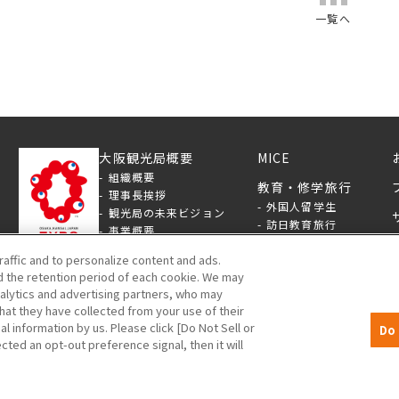
一覧へ
大阪観光局概要
MICE
組織概要
教育・修学旅行
理事長挨拶
外国人留学生
観光局の未来ビジョン
訪日教育旅行
事業概要
国内修学旅行
大阪×SDGs
raffic and to personalize content and ads.
）5階
大阪×スタートアップ
賛助会員
 the retention period of each cookie. We may
ディスクロージャー
賛助会員ログイン
nalytics and advertising partners, who may
提供資料
賛助会員について
hat they have collected from your use of their
ロゴマーク
al information by us. Please click [Do Not Sell or
Do 
採用情報
cted an opt-out preference signal, then it will
入札情報
©OSAKA CONVENTION & TOURISM BUREAU !