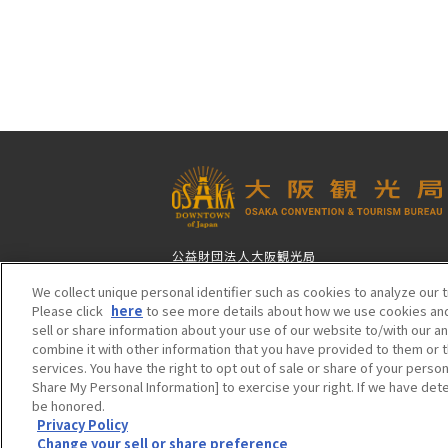
公益財団法人大阪観光局
〒542-0081 大阪市中央区南船場4-4-21
We collect unique personal identifier such as cookies to analyze our t
TODA BUILDING 心斎橋（旧りそな船場ビル
Please click
here
to see more details about how we use cookies and
06-6282-5900（代表）
sell or share information about your use of our website to/with our a
combine it with other information that you have provided to them or t
services. You have the right to opt out of sale or share of your person
Share My Personal Information] to exercise your right. If we have dete
be honored.
Privacy Policy
Change your sell or share preference