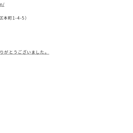
m/
区本町
1-4-5
）
りがとうございました。
7