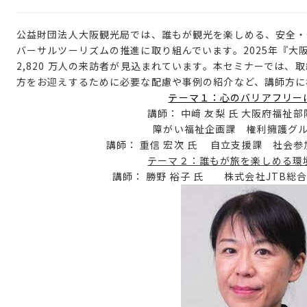
公益財団法人大阪観光局では、誰もが観光を楽しめる、安全・
バーサルツーリズムの推進に取り組んでいます。2025年『大
2,820
万人の来訪者が見込まれています。本セミナーでは、取
方をお迎えするために必要な配慮や事例の紹介など、講師方に
テーマ１：心のバリアフリー
講師：
中﨑 友梨 氏
大阪府福祉部
障がい福祉企画課 権利擁護グ
講師：
重信 宏次 氏
自立支援課 社会参
テーマ２：誰もが旅を楽しめる環
講師： 勝野 裕子 氏 株式会社JTB総