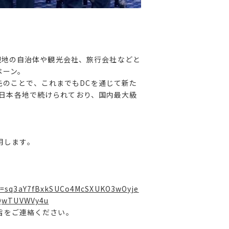
現地の⾃治体や観光会社、旅⾏会社などと
ペーン。
先のことで、これまでも
DC
を通じて新た
⽇本各地で続けられており、国内最⼤級
用します。
?id=sq3aY7fBxkSUCo4McSXUKO3wOyje
QwTUVWVy4u
旨をご連絡ください。