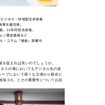
ャルビジネス・地域創⽣本部⻑
部⻑等を歴任後、
次⻑、15年同担当部⻑、
ジョン策定委員など
ル・コラム「視座」連載中
波を捉えれば良いのでしょうか。
ジネスの場においてもデジタル化の波
ループにおいて様々な立場から観光ビ
地域
DX
」とその重要性についてお話