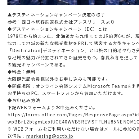
▲デスティネーションキャンペーン決定の様子
参考：西日本旅客鉄道株式会社プレスリリースより
◆デスティネーションキャンペーン（
DC
）とは
1978年から始まった、北海道から九州までの
JR
旅客
6
社が、
協⼒して地域の新たな観光素材を
PR
して誘客する⼤型キャン
「
Destination|
デスティネーション」とは旅の⽬的地や⾏き
な地域の魅⼒が発掘されてきた歴史をもつ。春夏秋冬を通して
の観光キャンペーンである。
◆料金：無料
大阪観光局会員様以外のお申し込みも可能です。
◆開催場所：オンライン会議システム
Microsoft Teams
を利
お手持ちの
PC
、スマートフォンから参加いただけます。
◆
お申込み方法
下記
WEB
フォームよりお申込みください。
https://forms.office.com/Pages/ResponsePage.aspx
wpBBrL2btgmLexlUOE40WVBSREVISTFLNU85NENQM1
※
WEB
フォームをご利用いただけない場合はメールに参加の
送信先：
marketing@octb.jp