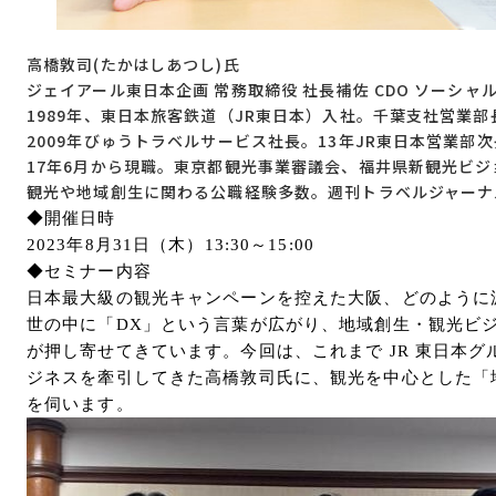
⾼橋敦司(たかはしあつし)⽒
ジェイアール東⽇本企画 常務取締役 社⻑補佐 CDO ソーシ
1989年、東⽇本旅客鉄道（JR東⽇本）⼊社。千葉⽀社営業
2009年びゅうトラベルサービス社⻑。13年JR東⽇本営業部
17年6⽉から現職。東京都観光事業審議会、福井県新観光ビ
観光や地域創⽣に関わる公職経験多数。週刊トラベルジャーナ
◆開催日時
2023
年
8
月
31
日（木）
13:30
～
15:00
◆セミナー内容
日本最大級の観光キャンペーンを控えた大阪、どのように
世の中に「
DX
」という言葉が広がり、地域創生・観光ビ
が押し寄せてきています。今回は、これまで
JR
東日本グ
ジネスを牽引してきた高橋敦司氏に、観光を中心とした「
を伺います。