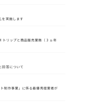
札を実施します
 トリップと商品販売業務（ 3 ヵ年
と回答について
イト制作事業」に係る最優秀提案者が