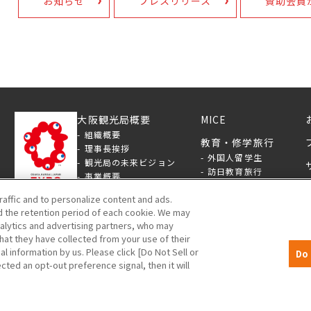
お知らせ
プレスリリース
賛助会員
大阪観光局概要
MICE
組織概要
教育・修学旅行
理事長挨拶
外国人留学生
観光局の未来ビジョン
訪日教育旅行
事業概要
国内修学旅行
大阪×SDGs
raffic and to personalize content and ads.
）5階
大阪×スタートアップ
賛助会員
 the retention period of each cookie. We may
ディスクロージャー
賛助会員ログイン
nalytics and advertising partners, who may
提供資料
賛助会員について
hat they have collected from your use of their
ロゴマーク
al information by us. Please click [Do Not Sell or
Do 
採用情報
cted an opt-out preference signal, then it will
入札情報
©OSAKA CONVENTION & TOURISM BUREAU !