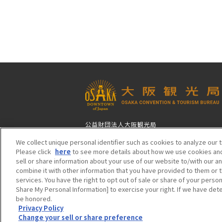
公益財団法人大阪観光局
〒542-0081 大阪市中央区南船場4-4-21
We collect unique personal identifier such as cookies to analyze our t
TODA BUILDING 心斎橋（旧りそな船場ビル
Please click
here
to see more details about how we use cookies and
06-6282-5900（代表）
sell or share information about your use of our website to/with our a
combine it with other information that you have provided to them or t
services. You have the right to opt out of sale or share of your person
Share My Personal Information] to exercise your right. If we have dete
be honored.
Privacy Policy
Change your sell or share preference